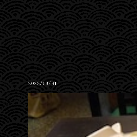
2023/03/31