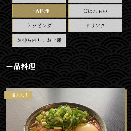
一品料理
ごはんもの
トッピング
ドリンク
お持ち帰り、お土産
一品料理
一番人気！