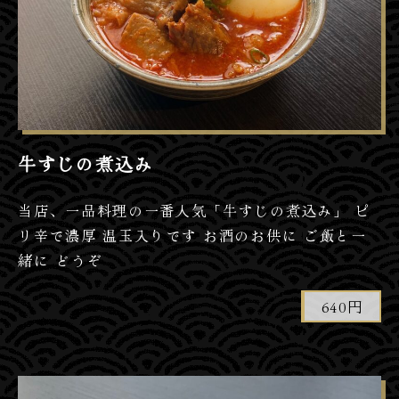
牛すじの煮込み
当店、一品料理の一番人気「牛すじの煮込み」 ピ
リ辛で濃厚 温玉入りです お酒のお供に ご飯と一
緒に どうぞ
640円