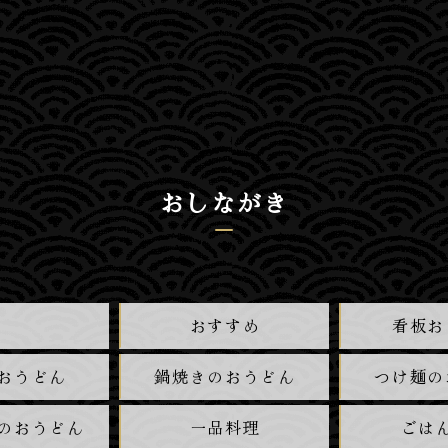
おしながき
おすすめ
看板お
おうどん
鍋焼きのおうどん
つけ麺の
のおうどん
一品料理
ごは