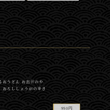
るおうどん お出汁のや
、おろししょうがの辛さ
950円