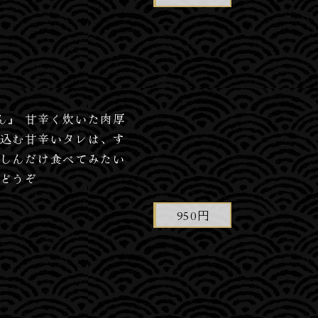
ん』 甘辛く炊いた肉厚
け込む甘辛いタレは、す
にしんだけ食べてみたい
ひどうぞ
950円